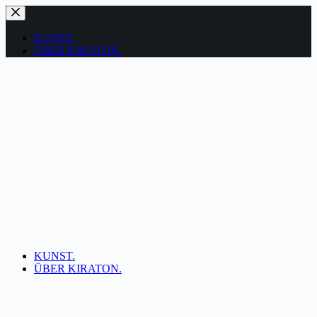
Zum
Inhalt
springen
KUNST.
ÜBER KIRATON.
KUNST.
ÜBER KIRATON.