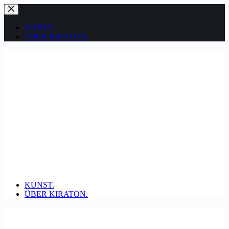
Zum
Inhalt
springen
KUNST.
ÜBER KIRATON.
KUNST.
ÜBER KIRATON.