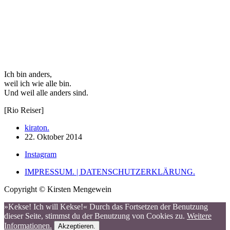
Ich bin anders,
weil ich wie alle bin.
Und weil alle anders sind.
[Rio Reiser]
kiraton.
22. Oktober 2014
Instagram
IMPRESSUM. | DATENSCHUTZERKLÄRUNG.
Copyright © Kirsten Mengewein
»Kekse! Ich will Kekse!« Durch das Fortsetzen der Benutzung
dieser Seite, stimmst du der Benutzung von Cookies zu.
Weitere
Informationen.
Akzeptieren.