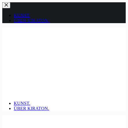
Zum
Inhalt
springen
KUNST.
ÜBER KIRATON.
KUNST.
ÜBER KIRATON.