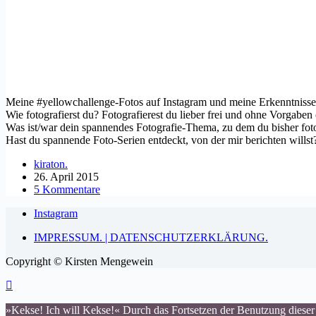
Meine #yellowchallenge-Fotos auf Instagram und meine Erkenntnisse 
Wie fotografierst du? Fotografierest du lieber frei und ohne Vorgaben
Was ist/war dein spannendes Fotografie-Thema, zu dem du bisher foto
Hast du spannende Foto-Serien entdeckt, von der mir berichten willst
kiraton.
26. April 2015
5 Kommentare
Instagram
IMPRESSUM. | DATENSCHUTZERKLÄRUNG.
Copyright © Kirsten Mengewein
»Kekse! Ich will Kekse!« Durch das Fortsetzen der Benutzung dieser