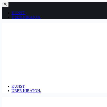
Zum
Inhalt
springen
KUNST.
ÜBER KIRATON.
KUNST.
ÜBER KIRATON.