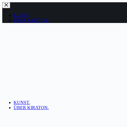
Zum
Inhalt
springen
KUNST.
ÜBER KIRATON.
KUNST.
ÜBER KIRATON.