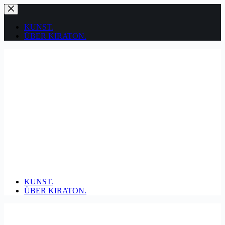
Zum
Inhalt
springen
KUNST.
ÜBER KIRATON.
KUNST.
ÜBER KIRATON.