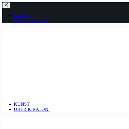
Zum
Inhalt
springen
KUNST.
ÜBER KIRATON.
KUNST.
ÜBER KIRATON.