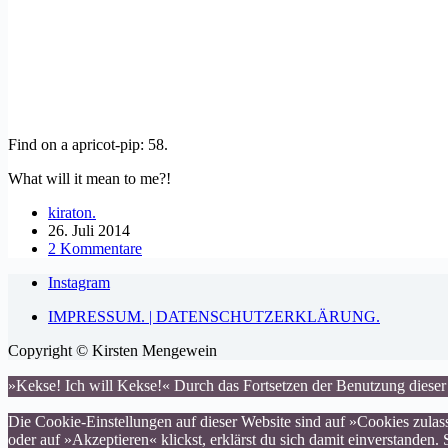
Find on a apricot-pip: 58.
What will it mean to me?!
kiraton.
26. Juli 2014
2 Kommentare
Instagram
IMPRESSUM. | DATENSCHUTZERKLÄRUNG.
Copyright © Kirsten Mengewein
»Kekse! Ich will Kekse!« Durch das Fortsetzen der Benutzung dieser
Die Cookie-Einstellungen auf dieser Website sind auf »Cookies zula
oder auf »Akzeptieren« klickst, erklärst du sich damit einverstanden.