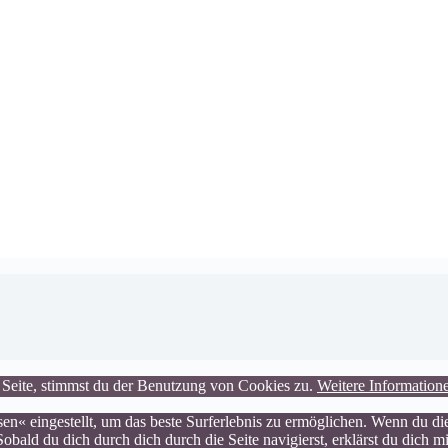
 Seite, stimmst du der Benutzung von Cookies zu.
Weitere Information
ssen« eingestellt, um das beste Surferlebnis zu ermöglichen. Wenn du 
 Sobald du dich durch dich durch die Seite navigierst, erklärst du dic