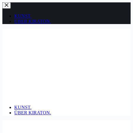
Zum
Inhalt
springen
KUNST.
ÜBER KIRATON.
KUNST.
ÜBER KIRATON.