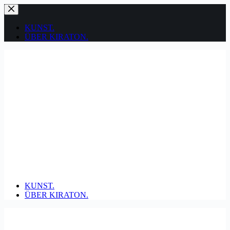
Zum
Inhalt
springen
KUNST.
ÜBER KIRATON.
KUNST.
ÜBER KIRATON.