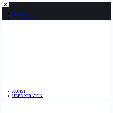
Zum
Inhalt
springen
KUNST.
ÜBER KIRATON.
KUNST.
ÜBER KIRATON.