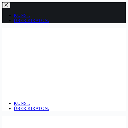
Zum
Inhalt
springen
KUNST.
ÜBER KIRATON.
KUNST.
ÜBER KIRATON.