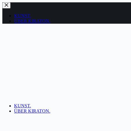
Zum
Inhalt
springen
KUNST.
ÜBER KIRATON.
KUNST.
ÜBER KIRATON.