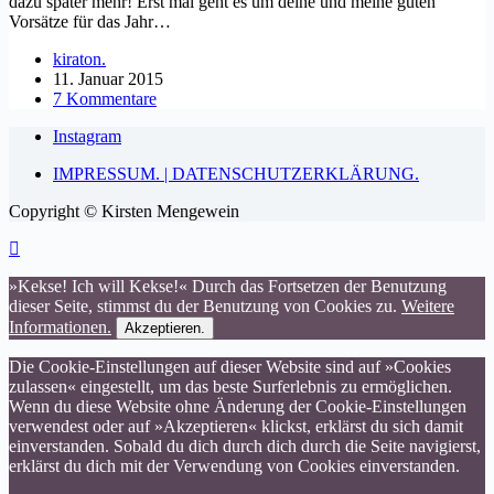
dazu später mehr! Erst mal geht es um deine und meine guten
Vorsätze für das Jahr…
kiraton.
11. Januar 2015
7 Kommentare
Instagram
IMPRESSUM. | DATENSCHUTZERKLÄRUNG.
Copyright © Kirsten Mengewein
»Kekse! Ich will Kekse!« Durch das Fortsetzen der Benutzung
dieser Seite, stimmst du der Benutzung von Cookies zu.
Weitere
Informationen.
Akzeptieren.
Die Cookie-Einstellungen auf dieser Website sind auf »Cookies
zulassen« eingestellt, um das beste Surferlebnis zu ermöglichen.
Wenn du diese Website ohne Änderung der Cookie-Einstellungen
verwendest oder auf »Akzeptieren« klickst, erklärst du sich damit
einverstanden. Sobald du dich durch dich durch die Seite navigierst,
erklärst du dich mit der Verwendung von Cookies einverstanden.