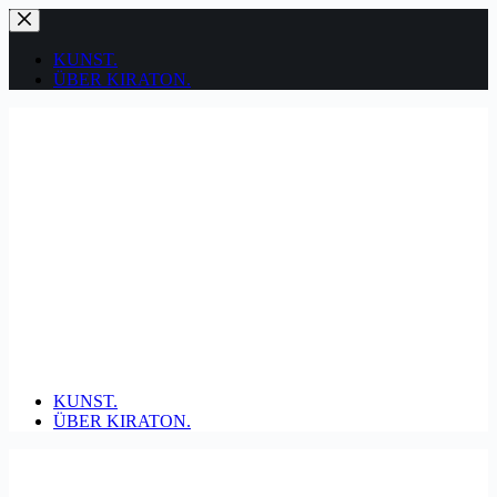
Zum
Inhalt
springen
KUNST.
ÜBER KIRATON.
KUNST.
ÜBER KIRATON.