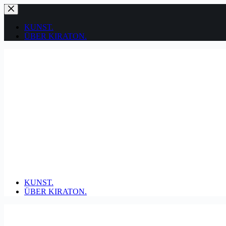
Zum
Inhalt
springen
KUNST.
ÜBER KIRATON.
KUNST.
ÜBER KIRATON.