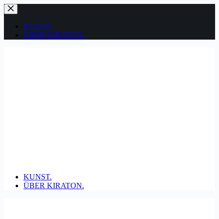
Zum
Inhalt
springen
KUNST.
ÜBER KIRATON.
KUNST.
ÜBER KIRATON.