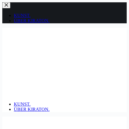
Zum
Inhalt
springen
KUNST.
ÜBER KIRATON.
KUNST.
ÜBER KIRATON.