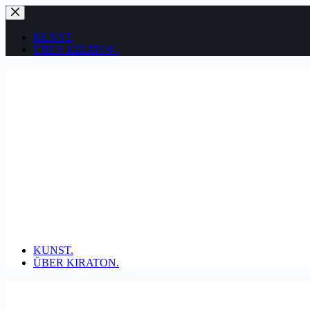
Zum
Inhalt
springen
KUNST.
ÜBER KIRATON.
KUNST.
ÜBER KIRATON.