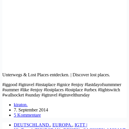
Unterwegs & Lost Places entdecken. | Discover lost places.
#iggood #igtravel #instaplace #ignice #enjoy #lastdayofsummmer
#summer #like #enjoy #lostplaces #lostplace #urbex #lightswitch
#wallsocket #sunday #igtravel #igtravelthursday
kiraton.
7. September 2014
5 Kommentare
DEUTSCHLAND.
,
EUROPA.
,
IGTT |