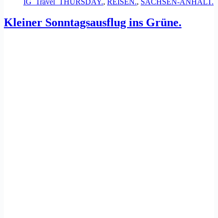
IG_Travel_THURSDAY.
,
REISEN.
,
SACHSEN-ANHALT.
Kleiner Sonntagsausflug ins Grüne.