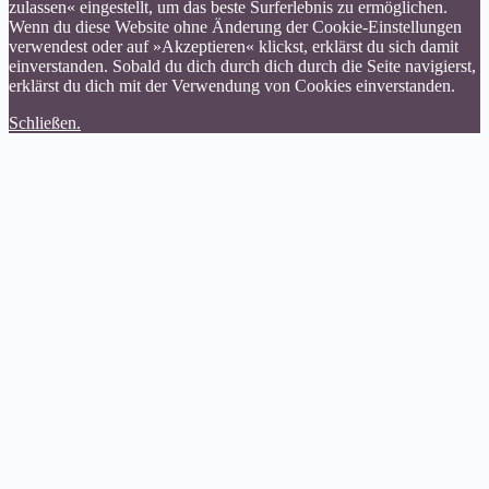
zulassen« eingestellt, um das beste Surferlebnis zu ermöglichen.
Wenn du diese Website ohne Änderung der Cookie-Einstellungen
verwendest oder auf »Akzeptieren« klickst, erklärst du sich damit
einverstanden. Sobald du dich durch dich durch die Seite navigierst,
erklärst du dich mit der Verwendung von Cookies einverstanden.
Schließen.