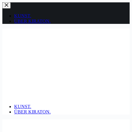
Zum
Inhalt
springen
KUNST.
ÜBER KIRATON.
KUNST.
ÜBER KIRATON.