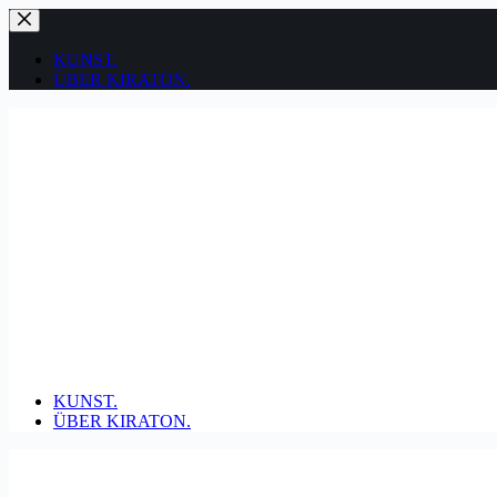
Zum
Inhalt
springen
KUNST.
ÜBER KIRATON.
KUNST.
ÜBER KIRATON.