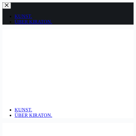
Zum
Inhalt
springen
KUNST.
ÜBER KIRATON.
KUNST.
ÜBER KIRATON.