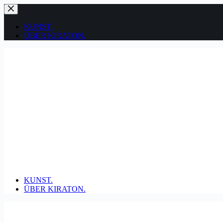
Zum
Inhalt
springen
KUNST.
ÜBER KIRATON.
KUNST.
ÜBER KIRATON.