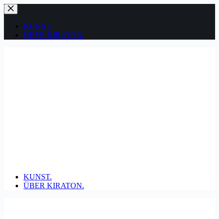
Zum
Inhalt
springen
KUNST.
ÜBER KIRATON.
KUNST.
ÜBER KIRATON.