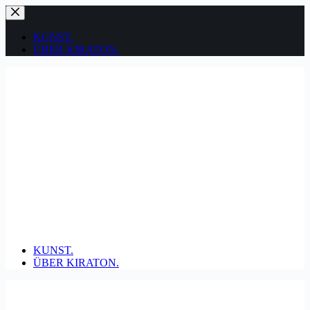
Zum
Inhalt
springen
KUNST.
ÜBER KIRATON.
KUNST.
ÜBER KIRATON.