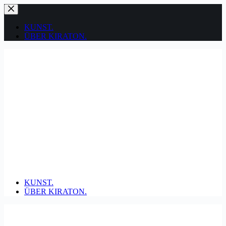
Zum
Inhalt
springen
KUNST.
ÜBER KIRATON.
KUNST.
ÜBER KIRATON.