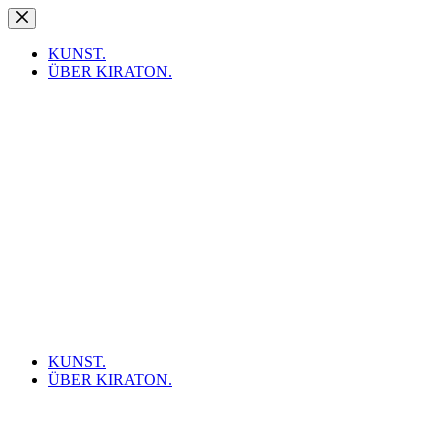
Zum
Inhalt
springen
KUNST.
ÜBER KIRATON.
KUNST.
ÜBER KIRATON.