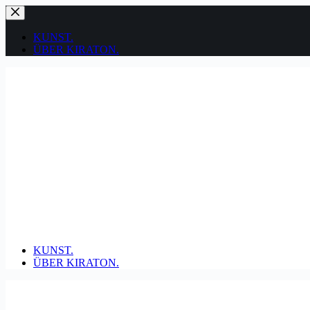
Zum
Inhalt
springen
KUNST.
ÜBER KIRATON.
KUNST.
ÜBER KIRATON.