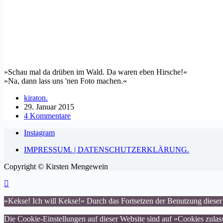
»Schau mal da drüben im Wald. Da waren eben Hirsche!«
»Na, dann lass uns 'nen Foto machen.«
kiraton.
29. Januar 2015
4 Kommentare
Instagram
IMPRESSUM. | DATENSCHUTZERKLÄRUNG.
Copyright © Kirsten Mengewein
»Kekse! Ich will Kekse!« Durch das Fortsetzen der Benutzung dieser
Die Cookie-Einstellungen auf dieser Website sind auf »Cookies zula