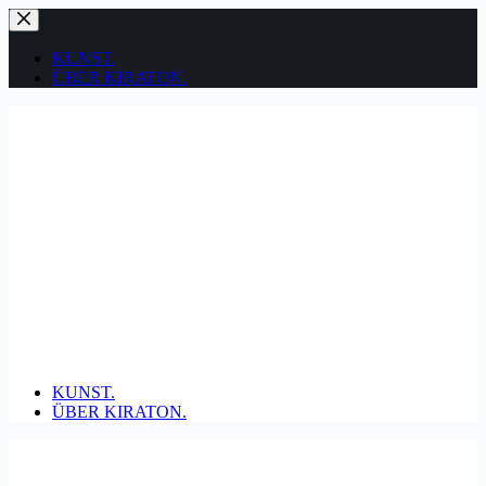
Zum
Inhalt
springen
KUNST.
ÜBER KIRATON.
KUNST.
ÜBER KIRATON.