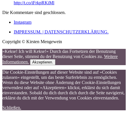
http://t.co/iFrkpRKiMl
Die Kommentare sind geschlossen.
Instagram
IMPRESSUM. | DATENSCHUTZERKLÄRUNG.
Copyright © Kirsten Mengewein
»Kekse! Ich will Kekse!« Durch das Fortsetzen der Benutzung
dieser Seite, stimmst du der Benutzung von Cookies zu.
Weitere
Informationen.
Akzeptieren.
Die Cookie-Einstellungen auf dieser Website sind auf »Cookies
zulassen« eingestellt, um das beste Surferlebnis zu ermöglichen.
Wenn du diese Website ohne Änderung der Cookie-Einstellungen
verwendest oder auf »Akzeptieren« klickst, erklärst du sich damit
einverstanden. Sobald du dich durch dich durch die Seite navigierst,
erklärst du dich mit der Verwendung von Cookies einverstanden.
Schließen.