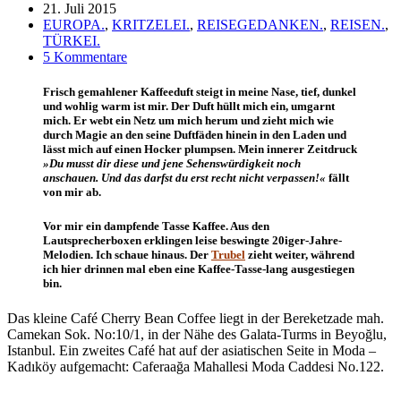
21. Juli 2015
EUROPA.
,
KRITZELEI.
,
REISEGEDANKEN.
,
REISEN.
,
TÜRKEI.
5 Kommentare
Frisch gemahlener Kaffeeduft steigt in meine Nase, tief, dunkel
und wohlig warm ist mir. Der Duft hüllt mich ein, umgarnt
mich. Er webt ein Netz um mich herum und zieht mich wie
durch Magie an den seine Duftfäden hinein in den Laden und
lässt mich auf einen Hocker plumpsen. Mein innerer Zeitdruck
»Du musst dir diese und jene Sehenswürdigkeit noch
anschauen. Und das darfst du erst recht nicht verpassen!«
fällt
von mir ab.
Vor mir ein dampfende Tasse Kaffee. Aus den
Lautsprecherboxen erklingen leise beswingte 20iger-Jahre-
Melodien. Ich schaue hinaus. Der
Trubel
zieht weiter, während
ich hier drinnen mal eben eine Kaffee-Tasse-lang ausgestiegen
bin.
Das kleine Café Cherry Bean Coffee liegt in der Bereketzade mah.
Camekan Sok. No:10/1, in der Nähe des Galata-Turms in Beyoğlu,
Istanbul. Ein zweites Café hat auf der asiatischen Seite in Moda –
Kadıköy aufgemacht: Caferaağa Mahallesi Moda Caddesi No.122.