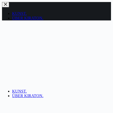
Zum
Inhalt
springen
KUNST.
ÜBER KIRATON.
KUNST.
ÜBER KIRATON.