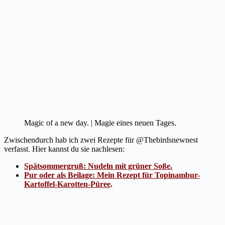
Magic of a new day. | Magie eines neuen Tages.
Zwischendurch hab ich zwei Rezepte für @Thebirdsnewnest
verfasst. Hier kannst du sie nachlesen:
Spätsommergruß: Nudeln mit grüner Soße.
Pur oder als Beilage: Mein Rezept für Topinambur-
Kartoffel-Karotten-Püree
.