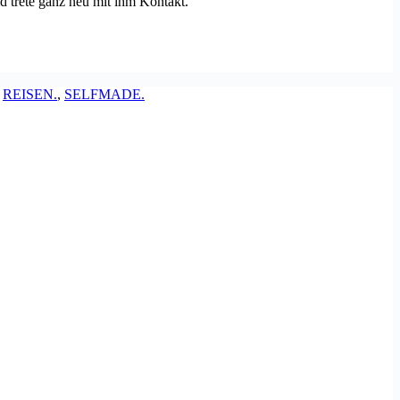
 trete ganz neu mit ihm Kontakt.
,
REISEN.
,
SELFMADE.