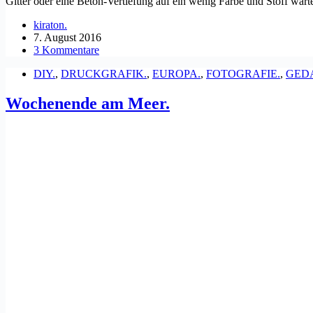
Gitter oder eine Beton-Vertiefung auf ein wenig Farbe und Stoff wa
kiraton.
7. August 2016
3 Kommentare
DIY.
,
DRUCKGRAFIK.
,
EUROPA.
,
FOTOGRAFIE.
,
GED
Wochenende am Meer.