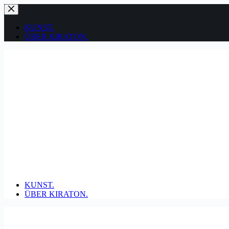
Zum
Inhalt
springen
KUNST.
ÜBER KIRATON.
KUNST.
ÜBER KIRATON.