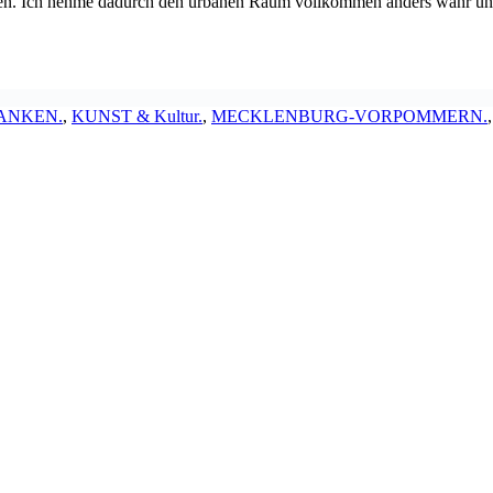
rten. Ich nehme dadurch den urbanen Raum vollkommen anders wahr und
ANKEN.
,
KUNST & Kultur.
,
MECKLENBURG-VORPOMMERN.