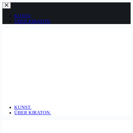
Zum
Inhalt
springen
KUNST.
ÜBER KIRATON.
KUNST.
ÜBER KIRATON.