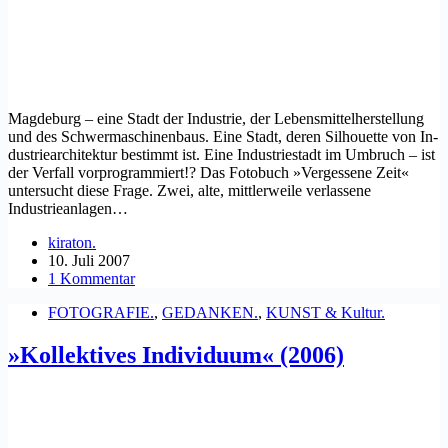
Magdeburg – eine Stadt der Industrie, der Lebensmittelherstellung
und des Schwer­maschinenbaus. Eine Stadt, deren Silhou­ette von In­
dus­triearchitektur bestimmt ist. Eine Industriestadt im Umbruch – ist
der Ver­fall vorprogrammiert!? Das Fotobuch »Vergessene Zeit«
untersucht diese Frage. Zwei, alte, mittlerweile verlassene
Industrieanlagen…
kiraton.
10. Juli 2007
1 Kommentar
FOTOGRAFIE.
,
GEDANKEN.
,
KUNST & Kultur.
»Kollektives Individuum« (2006)