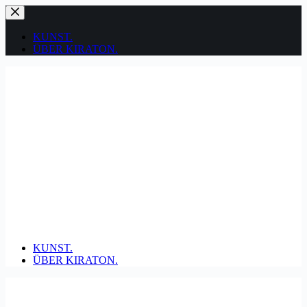
Zum
Inhalt
springen
KUNST.
ÜBER KIRATON.
KUNST.
ÜBER KIRATON.