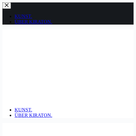
Zum
Inhalt
springen
KUNST.
ÜBER KIRATON.
KUNST.
ÜBER KIRATON.