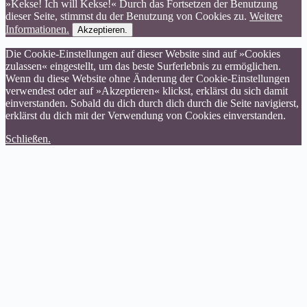
»Kekse! Ich will Kekse!« Durch das Fortsetzen der Benutzung
dieser Seite, stimmst du der Benutzung von Cookies zu.
Weitere
Informationen.
Akzeptieren.
Die Cookie-Einstellungen auf dieser Website sind auf »Cookies
zulassen« eingestellt, um das beste Surferlebnis zu ermöglichen.
Wenn du diese Website ohne Änderung der Cookie-Einstellungen
verwendest oder auf »Akzeptieren« klickst, erklärst du sich damit
einverstanden. Sobald du dich durch dich durch die Seite navigierst,
erklärst du dich mit der Verwendung von Cookies einverstanden.
Schließen.