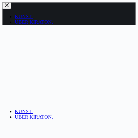
Zum
Inhalt
springen
KUNST.
ÜBER KIRATON.
KUNST.
ÜBER KIRATON.