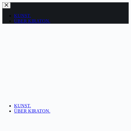
Zum
Inhalt
springen
KUNST.
ÜBER KIRATON.
KUNST.
ÜBER KIRATON.